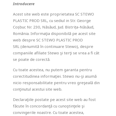
Introducere
Acest site web este proprietatea SC STEWO
PLASTIC PROD SRL, cu sediul in Str. George
Coșbuc Nr. 230, Năsăud, Jud. Bistrița-Năsăud,
România. Informaţia disponibilă pe acest site
Necesare
web despre SC STEWO PLASTIC PROD
Aceste
SRL (denumită în continuare Stewo), despre
cookies nu
companiile afiliate Stewo şi terţi se vrea a fi cât
sunt
se poate de corectă.
opționale,
sun
Cu toate acestea, nu putem garanta pentru
necesare
pentru
corectitudinea informaţiei. Stewo nu-şi asumă
buna
nicio responsabilitate pentru vreo greşeală din
funcționare
conţinutul acestui site web.
a site-ului.
Declaraţiile postate pe acest site web au fost
făcute în concordanţă cu cunoştinţele şi
Statistică
convingerile noastre. Cu toate acestea,
Le folosim