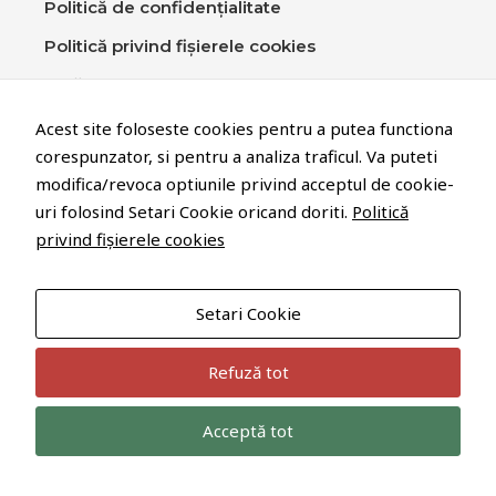
Politică de confidențialitate
Politică privind fișierele cookies
Setări cookie
Contact
Acest site foloseste cookies pentru a putea functiona
corespunzator, si pentru a analiza traficul. Va puteti
modifica/revoca optiunile privind acceptul de cookie-
STEWO Plastic Prod. S.R.L.
uri folosind Setari Cookie oricand doriti.
Politică
Str. George Cosbuc Nr 230
privind fișierele cookies
425200 Nasaud
Tel. +40-263-3612-33
Setari Cookie
Refuză tot
Acceptă tot
© 2022 Technolot Systems
All Rights Reserved