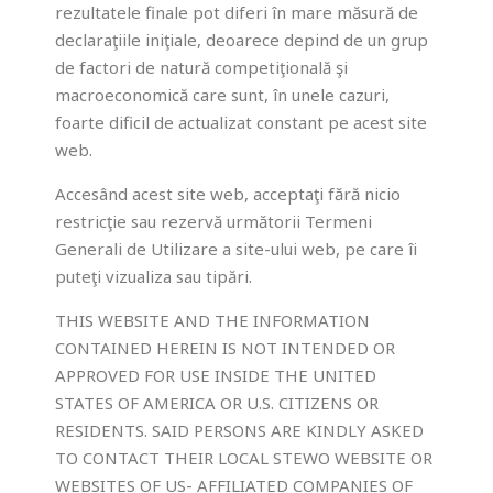
rezultatele finale pot diferi în mare măsură de
pentru a
îmbunatăți
declaraţiile iniţiale, deoarece depind de un grup
funcționalitatea
de factori de natură competiţională şi
și structura
macroeconomică care sunt, în unele cazuri,
site-ului în
foarte dificil de actualizat constant pe acest site
funcție de cum
este utilizat.
web.
Accesând acest site web, acceptaţi fără nicio
Experiență
restricţie sau rezervă următorii Termeni
îmbunătățită
Generali de Utilizare a site-ului web, pe care îi
Pentru a
puteţi vizualiza sau tipări.
putea folosi
site-ul nostru
THIS WEBSITE AND THE INFORMATION
in cele mai
CONTAINED HEREIN IS NOT INTENDED OR
bune conditii.
APPROVED FOR USE INSIDE THE UNITED
Dacă refuzați
aceste
STATES OF AMERICA OR U.S. CITIZENS OR
cookies,
RESIDENTS. SAID PERSONS ARE KINDLY ASKED
unele funcții
TO CONTACT THEIR LOCAL STEWO WEBSITE OR
pot fi
WEBSITES OF US- AFFILIATED COMPANIES OF
dezactivate.