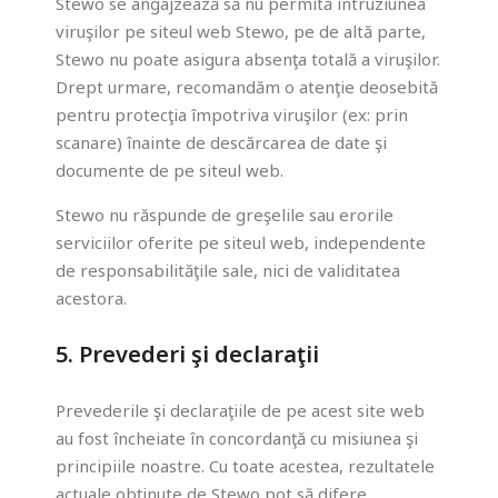
Stewo se angajzează să nu permită intruziunea
viruşilor pe siteul web Stewo, pe de altă parte,
Stewo nu poate asigura absenţa totală a viruşilor.
Drept urmare, recomandăm o atenţie deosebită
pentru protecţia împotriva viruşilor (ex: prin
scanare) înainte de descărcarea de date şi
documente de pe siteul web.
Stewo nu răspunde de greşelile sau erorile
serviciilor oferite pe siteul web, independente
de responsabilităţile sale, nici de validitatea
acestora.
5. Prevederi şi declaraţii
Prevederile şi declaraţiile de pe acest site web
au fost încheiate în concordanţă cu misiunea şi
principiile noastre. Cu toate acestea, rezultatele
actuale obţinute de Stewo pot să difere