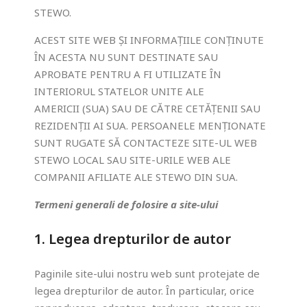
STEWO.
ACEST SITE WEB ȘI INFORMAȚIILE CONȚINUTE
Marketing
Împărtășind
ÎN ACESTA NU SUNT DESTINATE SAU
cu noi
APROBATE PENTRU A FI UTILIZATE ÎN
interesele și
INTERIORUL STATELOR UNITE ALE
modul în care
AMERICII (SUA) SAU DE CĂTRE CETĂȚENII SAU
folosiți site-ul
vă îmbunătățiți
REZIDENȚII AI SUA. PERSOANELE MENȚIONATE
șansele de a
SUNT RUGATE SĂ CONTACTEZE SITE-UL WEB
primi conținut
STEWO LOCAL SAU SITE-URILE WEB ALE
și oferte
COMPANII AFILIATE ALE STEWO DIN SUA.
personalizate.
Termeni generali de folosire a site-ului
1. Legea drepturilor de autor
Paginile site-ului nostru web sunt protejate de
legea drepturilor de autor. În particular, orice