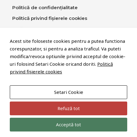
Politică de confidențialitate
Politică privind fișierele cookies
Setări cookie
Contact
Acest site foloseste cookies pentru a putea functiona
corespunzator, si pentru a analiza traficul. Va puteti
modifica/revoca optiunile privind acceptul de cookie-
STEWO Plastic Prod. S.R.L.
uri folosind Setari Cookie oricand doriti.
Politică
Str. George Cosbuc Nr 230
privind fișierele cookies
425200 Nasaud
Tel. +40-263-3612-33
Setari Cookie
Refuză tot
Acceptă tot
© 2022 Technolot Systems