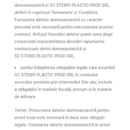
dumneavoastră și SC STEWO PLASTIC PROD SRL,
definit în cuprinsul
Termenelor și Condițiilor
.
Marketing
Furnizarea datelor dumneavoastră cu caracter
Împărtășind
personal este necesară pentru executareaa acestui
cu noi
contract. Refuzul furnizării datelor poate avea drept
interesele și
modul în care
consecință imposibilitatea derulării raporturilor
folosiți site-ul
contractuale dintre dumneavoastră și
vă îmbunătățiți
SC STEWO PLASTIC PROD SRL.
șansele de a
primi conținut
pentru îndeplinirea obligațiilor legale care incumbă
și oferte
SC STEWO PLASTIC PROD SRL în contextul
personalizate.
serviciilor prestate prin intermediul Site-ului, inclusiv
a obligațiilor în materie fiscală, precum și în materie
de arhivare.
Temei: Prelucrarea datelor dumneavoastră pentru
acest scop este necesară în baza unor obligații
legale. Furnizarea datelor dumneavoastră în acest