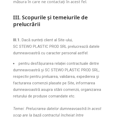
măsura în care ne contactați în acest fel.
pentru a
îmbunatăți
funcționalitatea
III. Scopurile și temeiurile de
și structura
prelucrării
site-ului în
funcție de cum
este utilizat.
III.1.
Dacă sunteți client al Site-ului,
SC STEWO PLASTIC PROD SRL prelucrează datele
Experiență
dumneavoastră cu caracter personal astfel:
îmbunătățită
Pentru a
pentru desfășurarea relației contractuale dintre
putea folosi
dumneavoastră şi SC STEWO PLASTIC PROD SRL,
site-ul nostru
respectiv pentru preluarea, validarea, expedierea şi
in cele mai
facturarea comenzii plasate pe Site, informarea
bune conditii.
Dacă refuzați
dumneavoastră asupra stării comenzii, organizarea
aceste
returului de produse comandate etc.
cookies,
unele funcții
Temei: Prelucrarea datelor dumneavoastră în acest
pot fi
dezactivate.
scop are la bază contractul încheiat între