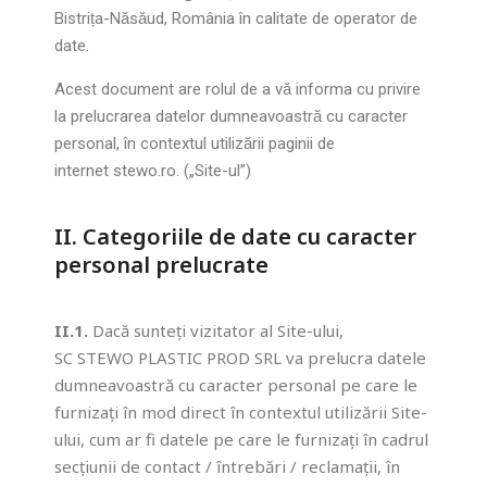
Bistrița-Năsăud, România în calitate de operator de
date.
Acest document are rolul de a vă informa cu privire
la prelucrarea datelor dumneavoastră cu caracter
personal, în contextul utilizării paginii de
Necesare
internet stewo.ro. („Site-ul”)
Aceste
cookies nu
sunt
II. Categoriile de date cu caracter
opționale,
personal prelucrate
sun
necesare
pentru
II.1.
Dacă sunteți vizitator al Site-ului,
buna
SC STEWO PLASTIC PROD SRL va prelucra datele
funcționare
a site-ului.
dumneavoastră cu caracter personal pe care le
furnizați în mod direct în contextul utilizării Site-
ului, cum ar fi datele pe care le furnizați în cadrul
Statistică
secțiunii de contact / întrebări / reclamații, în
Le folosim